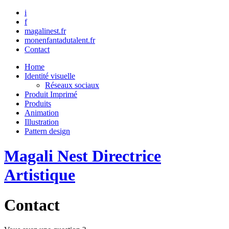
i
f
magalinest.fr
monenfantadutalent.fr
Contact
Home
Identité visuelle
Réseaux sociaux
Produit Imprimé
Produits
Animation
Illustration
Pattern design
Magali Nest Directrice
Artistique
Contact