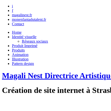
i
f
magalinest.fr
monenfantadutalent.fr
Contact
Home
Identité visuelle
Réseaux sociaux
Produit Imprimé
Produits
Animation
Illustration
Pattern design
Magali Nest Directrice Artistiqu
Création de site internet à Stra